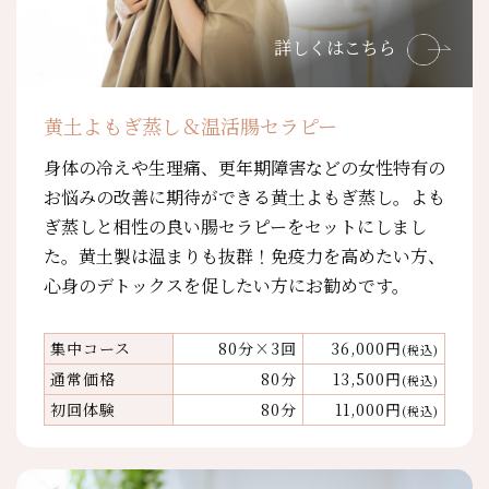
詳しくはこちら
黄土よもぎ蒸し＆温活腸セラピー
身体の冷えや生理痛、更年期障害などの女性特有の
お悩みの改善に期待ができる黄土よもぎ蒸し。よも
ぎ蒸しと相性の良い腸セラピーをセットにしまし
た。黄土製は温まりも抜群！免疫力を高めたい方、
心身のデトックスを促したい方にお勧めです。
集中コース
80分×3回
36,000円
(税込)
通常価格
80分
13,500円
(税込)
初回体験
80分
11,000円
(税込)